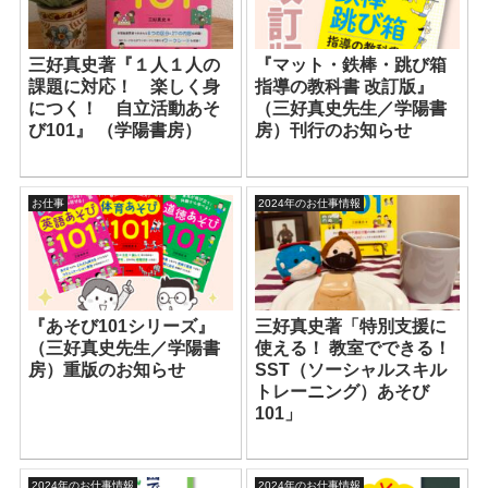
三好真史著『１人１人の
『マット・鉄棒・跳び箱
課題に対応！ 楽しく身
指導の教科書 改訂版』
につく！ 自立活動あそ
（三好真史先生／学陽書
び101』 （学陽書房）
房）刊行のお知らせ
お仕事
2024年のお仕事情報
『あそび101シリーズ』
三好真史著「特別支援に
（三好真史先生／学陽書
使える！ 教室でできる！
房）重版のお知らせ
SST（ソーシャルスキル
トレーニング）あそび
101」
2024年のお仕事情報
2024年のお仕事情報