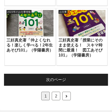
2023年のお仕事情報
お仕事
三好真史著「授業にその
三好真史著「仲よくなれ
まま使える！ スキマ時
る！楽しく学べる！2年生
間に最適！ 図工あそび
あそび101」（学陽書房）
101」（学陽書房）
次のページ
1
2