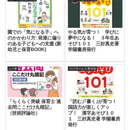
園での「気になる子」へ
やる気が育つ！ 学びに
のかかわり方: 発達に偏り
夢中になる！ ３年生あ
のある子どもへの支援 (新
そび１０１ 三好真史著
幼児と保育BOOK)
学陽書房発行
お仕事
2023年のお仕事情報
「らくらく突破 保育士 過
「読む｣｢書く｣が育つ！
去問ここだけ丸暗記」
国語力が楽しくアッ
（技術評論社）
プ！ 漢字あそび１０
１ 三好真史著 学陽書房
発行