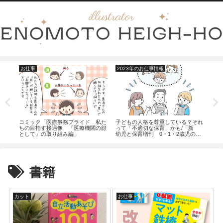
お仕事
2023年のお仕事情報
お
私た
コミック「医療事務プライド 私た
子どもの人格を尊重している？それ
「医
み』
ちの目指す接遇像 『医療機関の顔
って「不適切な保育」かも/「新
す接
として』の取り組み編」
幼児と保育増刊 0・1・2歳児の保
育」（小学館）
書籍
カット
お仕事