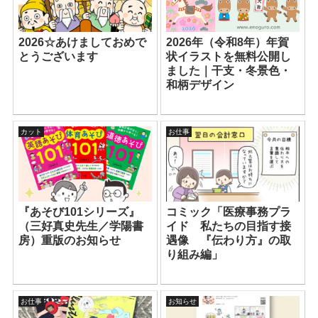
2026年（令和8年）年賀
2026☆あけましておめで
状イラストを無料公開し
とうございます
ました｜干支・冬景色・
和柄デザイン
カット
お仕事
『あそび101シリーズ』
コミック「医療事務プラ
（三好真史先生／学陽書
イド 私たちの目指す接
房）重版のお知らせ
遇像 『伝わり方』の取
り組み編」
お仕事
お知らせ