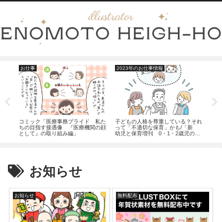
お仕事
2023年のお仕事情報
20
私た
コミック「医療事務プライド 私た
子どもの人格を尊重している？それ
「医
み』
ちの目指す接遇像 『医療機関の顔
って「不適切な保育」かも/「新
す接
として』の取り組み編」
幼児と保育増刊 0・1・2歳児の保
育」（小学館）
お知らせ
お知らせ
無料配布